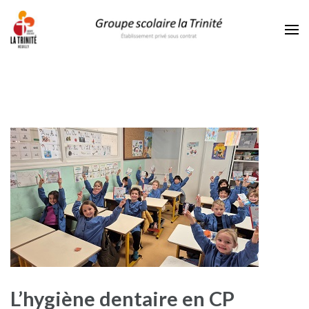
La Trinité Neuilly
Exigence sans élitisme, bienveillance sans complaisance.
L’hygiène dentaire en CP