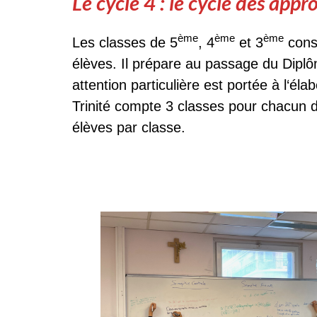
Le
cycle 4
: le cycle des app
ème
ème
ème
Les classes de 5
, 4
et 3
const
élèves. Il prépare au passage du Dipl
attention particulière est portée à l‘éla
Trinité compte 3 classes pour chacun
élèves par classe.