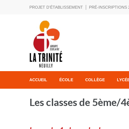
PROJET D’ÉTABLISSEMENT
PRÉ-INSCRIPTIONS 
La Trinité Neuilly
Exigence sans élitisme, bienveillance sans complaisance.
ACCUEIL
ÉCOLE
COLLÈGE
LYCÉ
Les classes de 5ème/