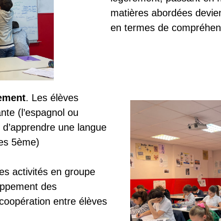
matières abordées devien
en termes de compréhensi
sement
. Les élèves
nte (l’espagnol ou
on d’apprendre une langue
 les 5ème)
Les activités en groupe
loppement des
 coopération entre élèves