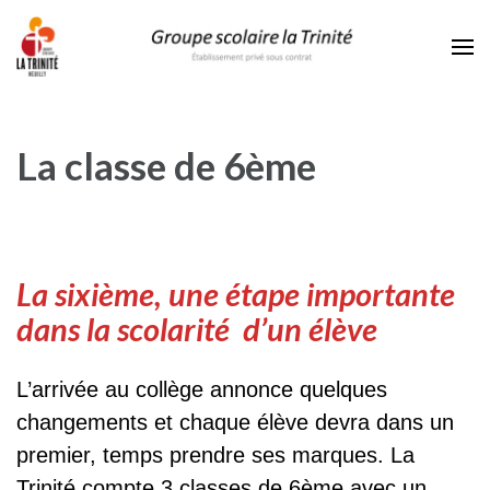
La Trinité Neuilly
Exigence sans élitisme, bienveillance sans complaisance.
La classe de 6ème
La sixième, une étape importante
dans la scolarité d’un élève
L’arrivée au collège annonce quelques
changements et chaque élève devra dans un
premier, temps prendre ses marques. La
Trinité compte 3 classes de 6ème avec un