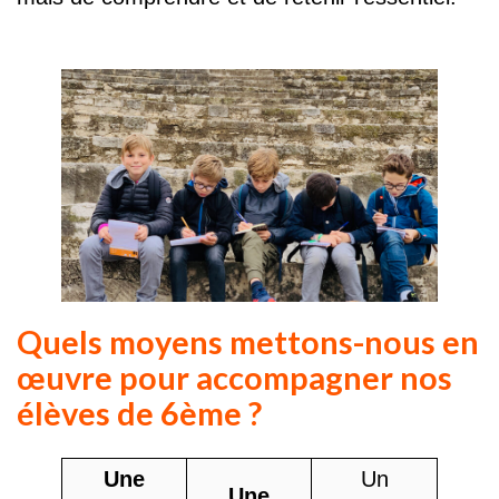
Quels moyens mettons-nous en
œuvre pour accompagner nos
élèves de 6ème ?
Une
Un
Une